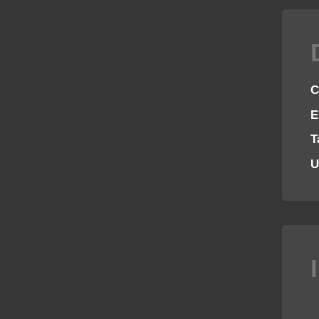
C
E
T
U