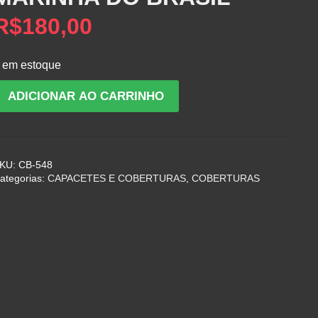
R$
180,00
 em estoque
NTIGA
ADICIONAR AO CARRINHO
COBERTURA
IBICO
DE
KU:
CB-548
ALUNO
ategorias:
CAPACETES E COBERTURAS
,
COBERTURAS
DO
COLÉGIO
AVAL
MARINHA
DO
RASIL
uantidade