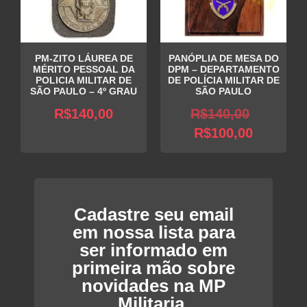
PM-ZITO LÁUREA DE
PANÓPLIA DE MESA DO
MÉRITO PESSOAL DA
DPM – DEPARTAMENTO
POLICIA MILITAR DE
DE POLÍCIA MILITAR DE
SÃO PAULO – 4º GRAU
SÃO PAULO
O
R$
140,00
R$
140,00
O
preço
R$
100,00
preço
original
atual
era:
é:
R$140,0
R$100,0
Cadastre seu email
em nossa lista para
ser informado em
primeira mão sobre
novidades na MP
Militaria.