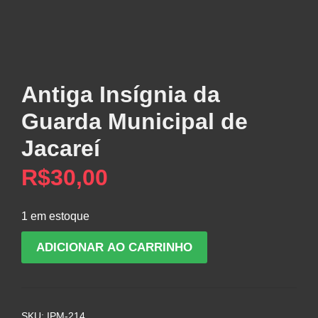
Antiga Insígnia da
Guarda Municipal de
Jacareí
R$
30,00
1 em estoque
Antiga
ADICIONAR AO CARRINHO
Insígnia
da
Guarda
Municipal
SKU:
IPM-214