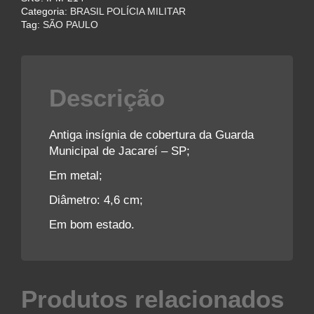
de
Categoria:
BRASIL POLÍCIA MILITAR
Jacareí
Tag:
SÃO PAULO
quantidade
Descrição
Antiga insígnia de cobertura da Guarda
Municipal de Jacareí – SP;
Em metal;
Diâmetro: 4,6 cm;
Em bom estado.
Produtos relacionados