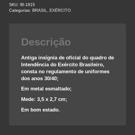
SKU:
IB-1815
INTENDÊNCIA
Categorias:
BRASIL
,
EXÉRCITO
DO
EXÉRCITO
BRASILEIRO
–
Descrição
ANOS
30/40
quantidade
Antiga insígnia de oficial do quadro de
Intendência do Exército Brasileiro,
consta no regulamento de uniformes
dos anos 30/40;
Em metal esmaltado;
Mede: 3,5 x 2,7 cm;
Em bom estado.