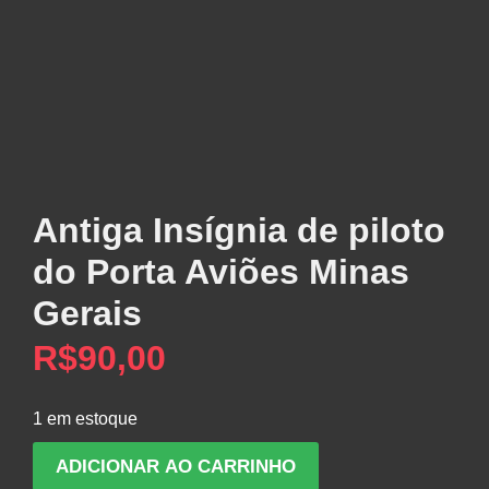
Antiga Insígnia de piloto
do Porta Aviões Minas
Gerais
R$
90,00
1 em estoque
Antiga
ADICIONAR AO CARRINHO
Insígnia