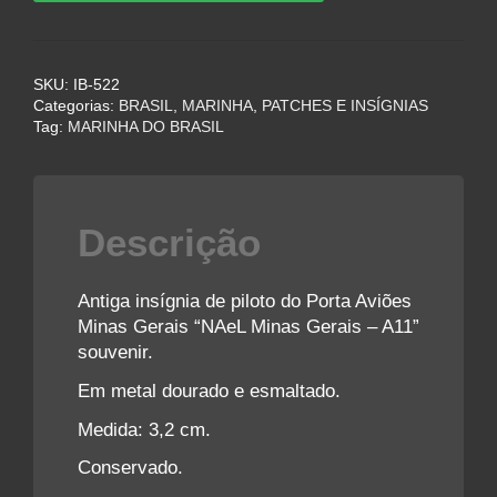
de
piloto
do
SKU:
IB-522
Porta
Categorias:
BRASIL
,
MARINHA
,
PATCHES E INSÍGNIAS
Aviões
Tag:
MARINHA DO BRASIL
Minas
Gerais
quantidade
Descrição
Antiga insígnia de piloto do Porta Aviões
Minas Gerais “NAeL Minas Gerais – A11”
souvenir.
Em metal dourado e esmaltado.
Medida: 3,2 cm.
Conservado.