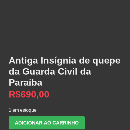
Antiga Insígnia de quepe
da Guarda Civil da
Paraíba
R$
690,00
1 em estoque
Antiga
ADICIONAR AO CARRINHO
Insígnia