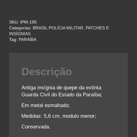
de
quepe
da
SKU:
IPM-195
Guarda
Categorias:
BRASIL POLÍCIA MILITAR
,
PATCHES E
Civil
INSÍGNIAS
da
Tag:
PARAÍBA
Paraíba
quantidade
Descrição
Antiga insígnia de quepe da extinta
Guarda Civil do Estado da Paraíba;
Em metal esmaltado;
Medidas: 5,6 cm, modulo menor;
Conservada.