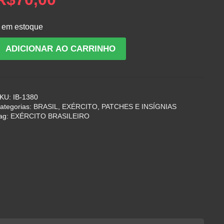
 em estoque
ntiga
ADICIONAR AO CARRINHO
nsígnia
e
uepe
e
KU:
IB-1380
ficial
ategorias:
BRASIL
,
EXÉRCITO
,
PATCHES E INSÍGNIAS
o
ag:
EXÉRCITO BRASILEIRO
xército
rasileiro
nos
0
uantidade