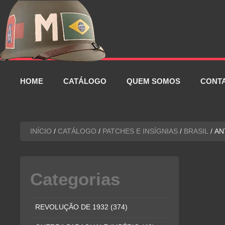
Pular
para
o
conteúdo
HOME
CATÁLOGO
QUEM SOMOS
CONT
INÍCIO
/
CATÁLOGO
/
PATCHES E INSÍGNIAS
/
BRASIL
/ AN
Categorias
REVOLUÇÃO DE 1932
(374)