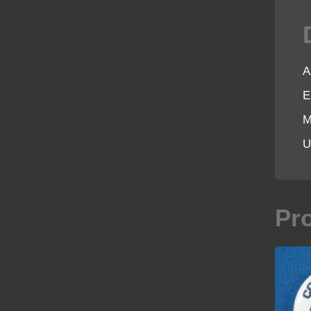
A
E
M
U
Pr