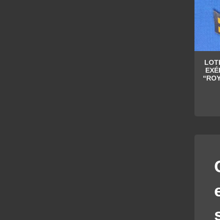
LOT
EXÉ
“ROY