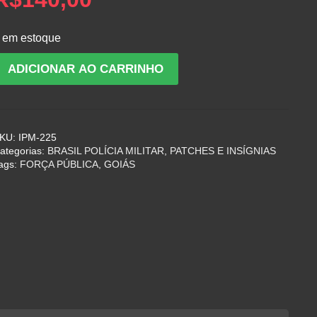
 em estoque
ntiga
ADICIONAR AO CARRINHO
nsígnia
e
uepe
e
KU:
IPM-225
raça
ategorias:
BRASIL POLÍCIA MILITAR
,
PATCHES E INSÍGNIAS
a
ags:
FORÇA PÚBLICA
,
GOIÁS
orça
ública
e
oiás
uantidade