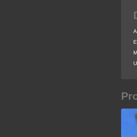
A
E
M
U
Pr