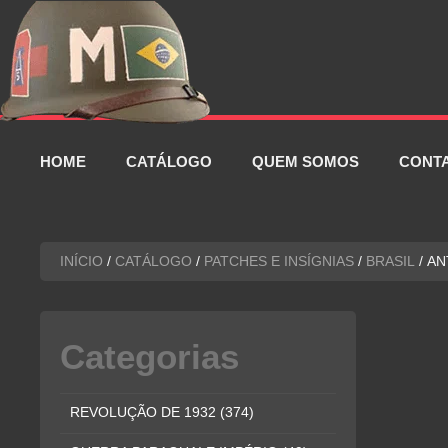
Pular
para
o
conteúdo
HOME
CATÁLOGO
QUEM SOMOS
CONT
INÍCIO
/
CATÁLOGO
/
PATCHES E INSÍGNIAS
/
BRASIL
/ AN
Categorias
REVOLUÇÃO DE 1932
(374)