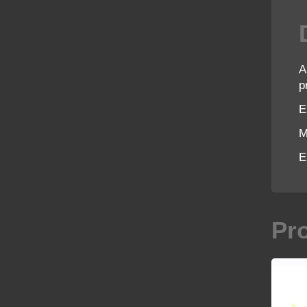
A
p
E
M
E
Pr