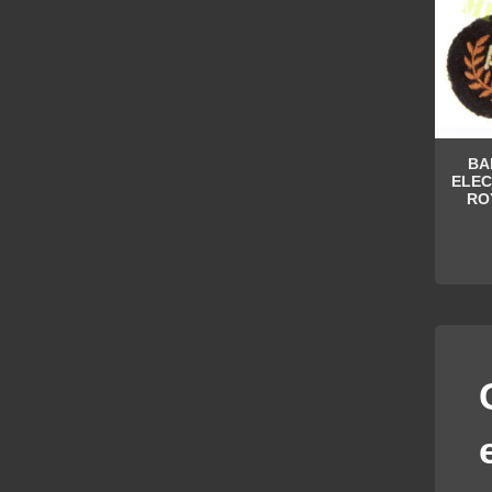
BA
ELEC
RO