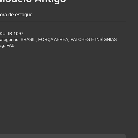
ora de estoque
KU:
IB-1097
ategorias:
BRASIL
,
FORÇA AÉREA
,
PATCHES E INSÍGNIAS
ag:
FAB