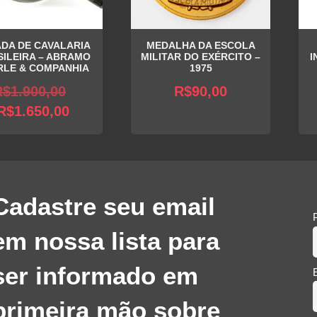
DA DE CAVALARIA
MEDALHA DA ESCOLA
ILEIRA – ABRAMO
MILITAR DO EXÉRCITO –
I
RLE & COMPANHIA
1975
O
R$
1.900,00
R$
90,00
O
preço
R$
1.650,00
preço
original
atual
era:
é:
R$1.900,00.
R$1.650,00.
Cadastre seu email
em nossa lista para
ser informado em
primeira mão sobre