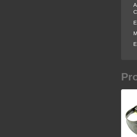
A
C
E
M
E
Pr