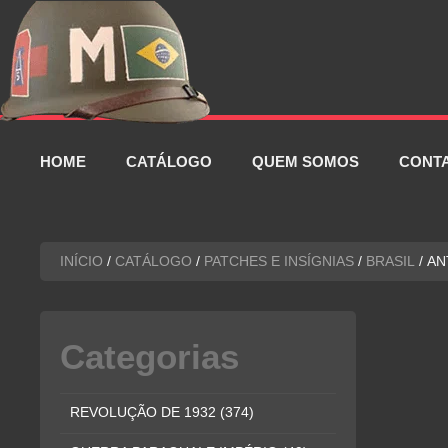
Pular
para
o
conteúdo
HOME
CATÁLOGO
QUEM SOMOS
CONT
INÍCIO
/
CATÁLOGO
/
PATCHES E INSÍGNIAS
/
BRASIL
/ AN
Categorias
REVOLUÇÃO DE 1932
(374)