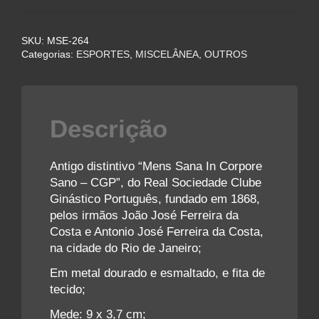
REAL
SOCIEDADE
SKU:
MSE-264
CLUBE
Categorias:
ESPORTES
,
MISCELÂNEA
,
OUTROS
GINÁSTICO
PORTUGUÊS
quantidade
Descrição
Antigo distintivo “Mens Sana In Corpore
Sano – CGP”, do Real Sociedade Clube
Ginástico Português, fundado em 1868,
pelos irmãos João José Ferreira da
Costa e Antonio José Ferreira da Costa,
na cidade do Rio de Janeiro;
Em metal dourado e esmaltado, e fita de
tecido;
Mede: 9 x 3,7 cm;