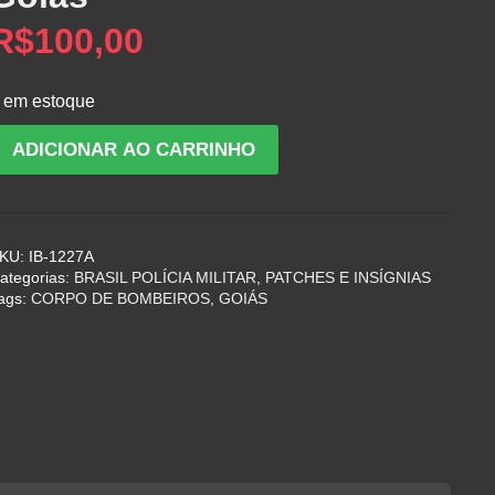
R$
100,00
 em estoque
ntigo
ADICIONAR AO CARRINHO
ote
e
nsígnias
e
KU:
IB-1227A
oina
ategorias:
BRASIL POLÍCIA MILITAR
,
PATCHES E INSÍGNIAS
ags:
CORPO DE BOMBEIROS
,
GOIÁS
uepe
o
orpo
e
ombeiros
e
oiás
uantidade