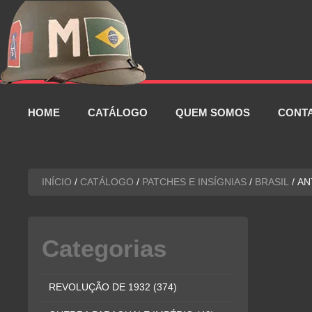
Pular
para
o
conteúdo
HOME
CATÁLOGO
QUEM SOMOS
CONT
INÍCIO
/
CATÁLOGO
/
PATCHES E INSÍGNIAS
/
BRASIL
/ AN
Categorias
REVOLUÇÃO DE 1932
(374)