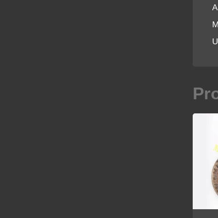
A
M
U
Pr