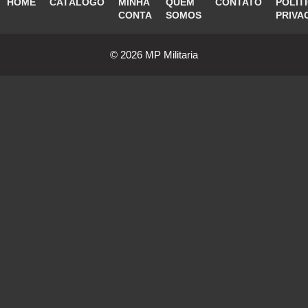
HOME
CATÁLOGO
MINHA
QUEM
CONTATO
POLÍT
CONTA
SOMOS
PRIVA
© 2026 MP Militaria