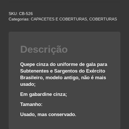
DE
GALA
SKU:
CB-526
PARA
Categorias:
CAPACETES E COBERTURAS
,
COBERTURAS
OFICIAIS
DO
EXÉRCITO
BRASILEIRO
Descrição
quantidade
Quepe cinza do uniforme de gala para
Subtenentes e Sargentos do Exército
Brasileiro, modelo antigo, não é mais
usado;
Em gabardine cinza;
Tamanho:
Usado, mas conservado.