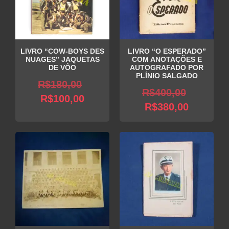
LIVRO “COW-BOYS DES
LIVRO “O ESPERADO”
NUAGES” JAQUETAS
COM ANOTAÇÕES E
DE VÔO
AUTOGRAFADO POR
PLÍNIO SALGADO
O
R$
180,00
O
R$
400,00
O
preço
R$
100,00
O
preço
R$
380,00
preço
original
preço
original
atual
era:
atual
era:
é:
R$180,00.
é:
R$400,0
R$100,00.
R$380,0