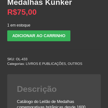
Medalhas Künker
R$
75,00
1 em estoque
atálogo
ADICIONAR AO CARRINHO
do
Leilão
de
Medalhas
SKU:
OL-433
Künker
Categorias:
LIVROS E PUBLICAÇÕES
,
OUTROS
quantidade
Descrição
Catálogo do Leilão de Medalhas
comemorativas britânicas desde 1600,