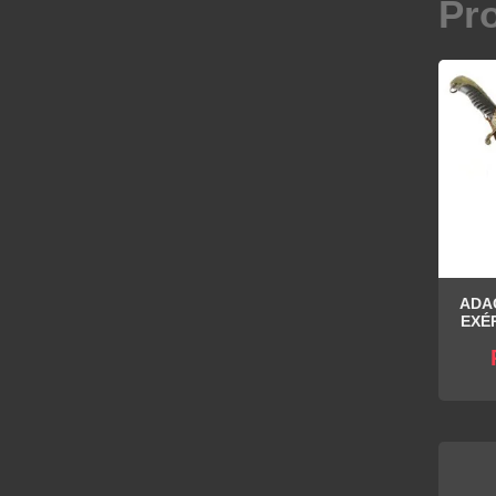
Pr
ADA
EXÉ