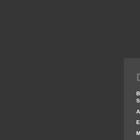
B
S
A
E
M