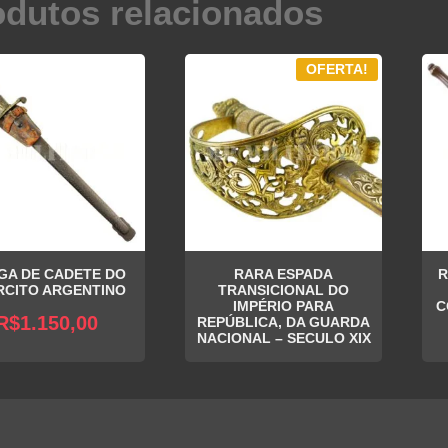
odutos relacionados
OFERTA!
GA DE CADETE DO
RARA ESPADA
R
RCITO ARGENTINO
TRANSICIONAL DO
IMPÉRIO PARA
C
R$
1.150,00
REPÚBLICA, DA GUARDA
NACIONAL – SECULO XIX