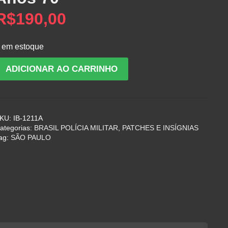
R$
190,00
 em estoque
revê
ADICIONAR AO CARRINHO
e
araquedista
a
olicia
KU:
IB-1211A
ilitar
ategorias:
BRASIL POLÍCIA MILITAR
,
PATCHES E INSÍGNIAS
o
ag:
SÃO PAULO
stado
e
ão
aulo
rateado
nos