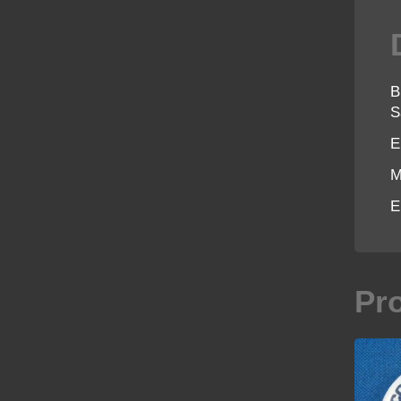
B
S
E
M
E
Pr