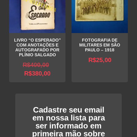
LIVRO “O ESPERADO”
FOTOGRAFIA DE
COM ANOTAÇÕES E
MILITARES EM SÃO
AUTOGRAFADO POR
PAULO – 1918
PLÍNIO SALGADO
R$
25,00
O
R$
400,00
O
preço
R$
380,00
preço
original
atual
era:
é:
R$400,00.
R$380,00.
Cadastre seu email
em nossa lista para
ser informado em
primeira mão sobre