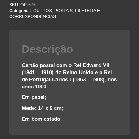
SKU:
OP-576
EDWARD
Categorias:
OUTROS
,
POSTAIS, FILATELIA E
VII
CORRESPONDÊNCIAS
DA
INGLATERRA
CARLOS
I
Descrição
DE
PORTUGAL
–
Cartão postal com o Rei Edward VII
ANOS
(1841 – 1910) do Reino Unido e o Rei
1900
de Portugal Carlos I (1863 – 1908), dos
quantidade
anos 1900;
Em papel;
Mede: 14 x 9 cm;
Em bom estado.