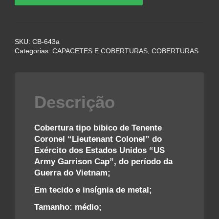
BIBICO
US
ARMY
SKU:
CB-643a
GARRISON
Categorias:
CAPACETES E COBERTURAS
,
COBERTURAS
CAPS
DE
TENENTE
CORONEL
Descrição
–
PERIODO
GUERRA
Cobertura tipo bibico de Tenente
DO
Coronel “Lieutenant Colonel” do
VIETNAN
Exército dos Estados Unidos “US
quantidade
Army Garrison Cap”, do período da
Guerra do Vietnam;
Em tecido e insígnia de metal;
Tamanho: médio;