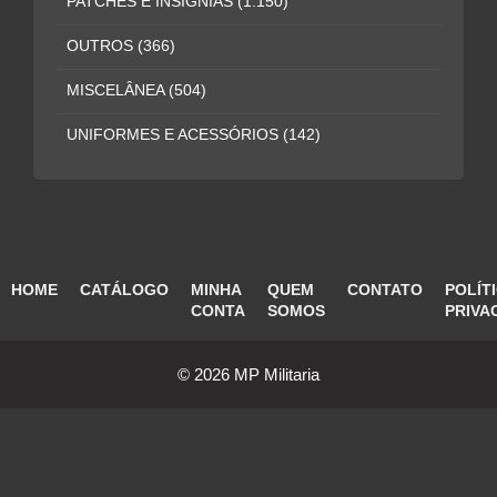
PATCHES E INSÍGNIAS
(1.150)
OUTROS
(366)
MISCELÂNEA
(504)
UNIFORMES E ACESSÓRIOS
(142)
HOME
CATÁLOGO
MINHA
QUEM
CONTATO
POLÍT
CONTA
SOMOS
PRIVA
© 2026 MP Militaria