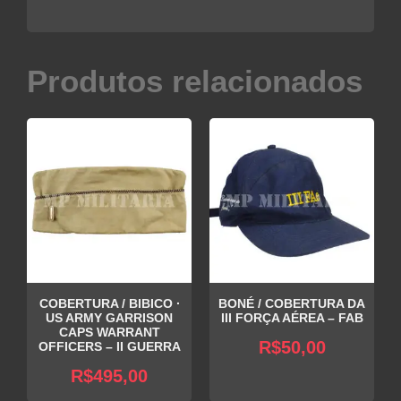
Produtos relacionados
COBERTURA / BIBICO ∙
BONÉ / COBERTURA DA
US ARMY GARRISON
III FORÇA AÉREA – FAB
CAPS WARRANT
R$
50,00
OFFICERS – II GUERRA
R$
495,00