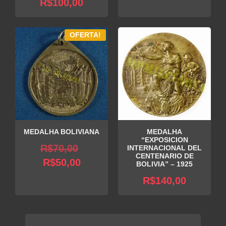
R$
100,00
OFERTA!
MEDALHA BOLIVIANA
MEDALHA
“EXPOSICION
O
R$
70,00
INTERNACIONAL DEL
CENTENARIO DE
O
preço
R$
50,00
BOLIVIA” – 1925
preço
original
R$
140,00
atual
era:
é:
R$70,00.
R$50,00.