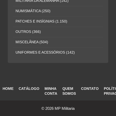
MILITARIA DA ALEMANHA
(142)
NUMISMÁTICA
(250)
PATCHES E INSÍGNIAS
(1.150)
OUTROS
(366)
MISCELÂNEA
(504)
UNIFORMES E ACESSÓRIOS
(142)
HOME
CATÁLOGO
MINHA
QUEM
CONTATO
POLÍT
CONTA
SOMOS
PRIVA
© 2026 MP Militaria