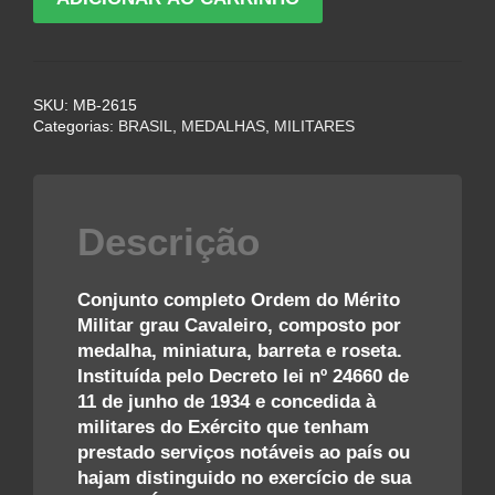
COMPLETO
DA
MEDALHA
DA
SKU:
MB-2615
ORDEM
Categorias:
BRASIL
,
MEDALHAS
,
MILITARES
DO
MÉRITO
MILITAR
–
Descrição
GRAU
CAVALEIRO
quantidade
Conjunto completo Ordem do Mérito
Militar grau Cavaleiro, composto por
medalha, miniatura, barreta e roseta.
Instituída pelo Decreto lei nº 24660 de
11 de junho de 1934 e concedida à
militares do Exército que tenham
prestado serviços notáveis ao país ou
hajam distinguido no exercício de sua