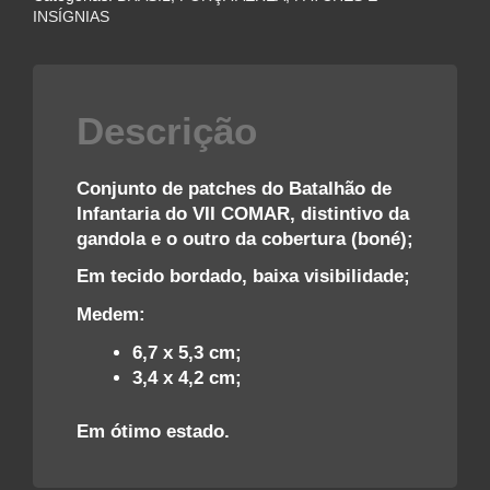
BINFA
INSÍGNIAS
DO
VII
COMAR
–
Descrição
FAB
quantidade
Conjunto de patches do Batalhão de
Infantaria do VII COMAR, distintivo da
gandola e o outro da cobertura (boné);
Em tecido bordado, baixa visibilidade;
Medem:
6,7 x 5,3 cm;
3,4 x 4,2 cm;
Em ótimo estado.