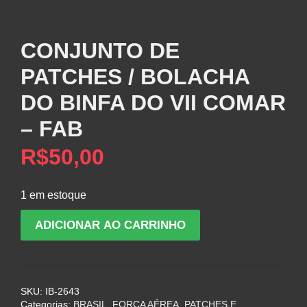
CONJUNTO DE
PATCHES / BOLACHA
DO BINFA DO VII COMAR
– FAB
R$
50,00
1 em estoque
CONJUNTO
ADICIONAR AO CARRINHO
DE
PATCHES
/
BOLACHA
SKU:
IB-2643
DO
Categorias:
BRASIL
,
FORÇA AÉREA
,
PATCHES E