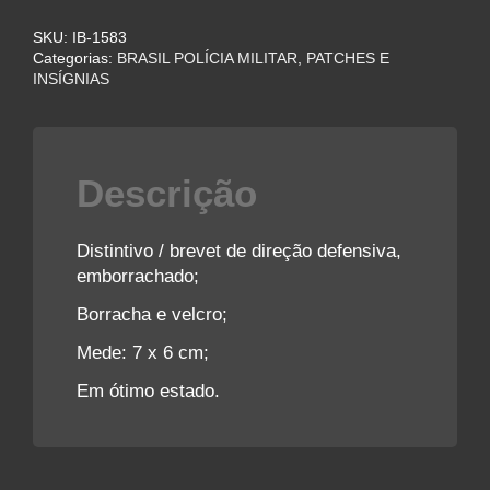
Direção
SKU:
IB-1583
Defensiva
Categorias:
BRASIL POLÍCIA MILITAR
,
PATCHES E
quantidade
INSÍGNIAS
Descrição
Distintivo / brevet de direção defensiva,
emborrachado;
Borracha e velcro;
Mede: 7 x 6 cm;
Em ótimo estado.