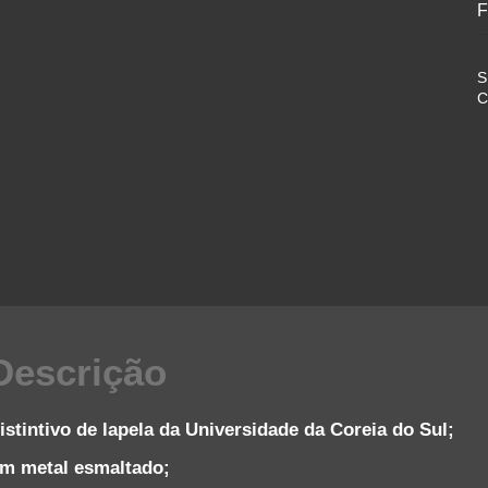
F
S
C
Descrição
istintivo de lapela da Universidade da Coreia do Sul;
m metal esmaltado;