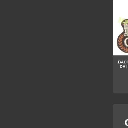
BADG
DA 