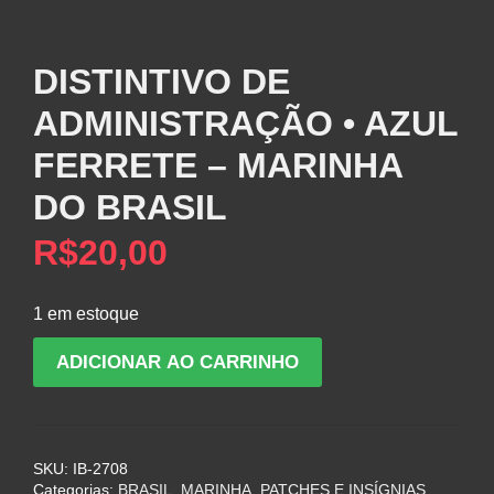
DISTINTIVO DE
ADMINISTRAÇÃO • AZUL
FERRETE – MARINHA
DO BRASIL
R$
20,00
1 em estoque
DISTINTIVO
ADICIONAR AO CARRINHO
DE
ADMINISTRAÇÃO
•
AZUL
SKU:
IB-2708
FERRETE
Categorias:
BRASIL
,
MARINHA
,
PATCHES E INSÍGNIAS