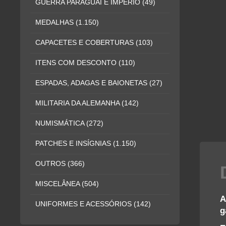
GUERRA PARAGUAI E IMPÉRIO
(49)
MEDALHAS
(1.150)
CAPACETES E COBERTURAS
(103)
ITENS COM DESCONTO
(110)
ESPADAS, ADAGAS E BAIONETAS
(27)
MILITARIA DA ALEMANHA
(142)
NUMISMÁTICA
(272)
PATCHES E INSÍGNIAS
(1.150)
OUTROS
(366)
MISCELÂNEA
(504)
A
UNIFORMES E ACESSÓRIOS
(142)
g