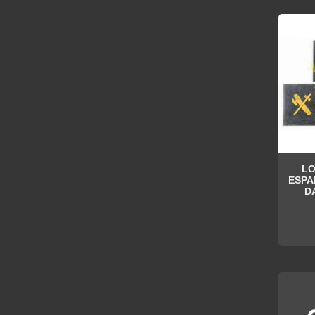
LO
ESPA
D