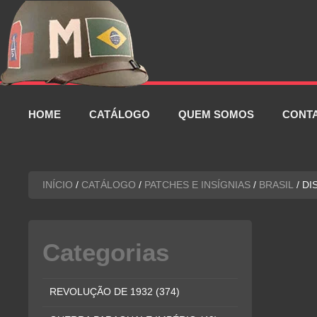
Pular
para
o
conteúdo
HOME
CATÁLOGO
QUEM SOMOS
CONT
INÍCIO
/
CATÁLOGO
/
PATCHES E INSÍGNIAS
/
BRASIL
/ DI
Categorias
REVOLUÇÃO DE 1932
(374)