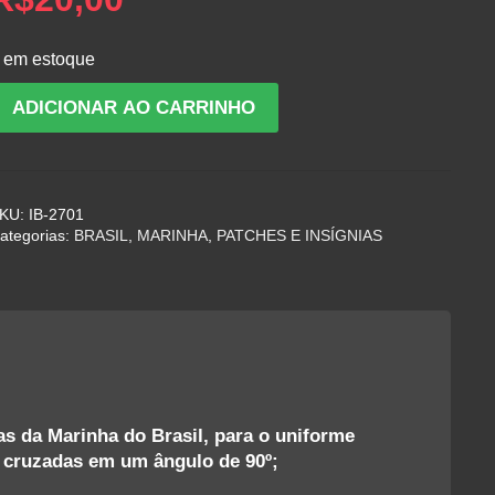
 em estoque
ISTINTIVO
ADICIONAR AO CARRINHO
DE
INAIS
GARANÇA
KU:
IB-2701
ategorias:
BRASIL
,
MARINHA
,
PATCHES E INSÍGNIAS
MARINHA
DO
RASIL
uantidade
tas da Marinha do Brasil, para o uniforme
, cruzadas em um ângulo de 90º;