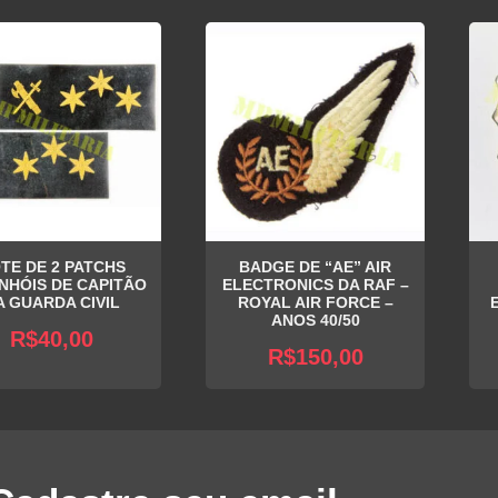
TE DE 2 PATCHS
BADGE DE “AE” AIR
NHÓIS DE CAPITÃO
ELECTRONICS DA RAF –
A GUARDA CIVIL
ROYAL AIR FORCE –
ANOS 40/50
R$
40,00
R$
150,00