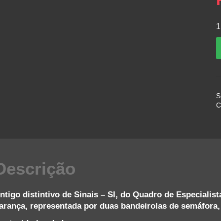
1
D
S
•
S
–
C
B
q
Descrição
ntigo distintivo de Sinais – SI, do Quadro de Especialis
arança, representada por duas bandeirolas de semáfora