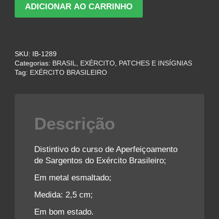
Distintivo
ADICIONAR AO CARRINHO
do
curso
de
Aperfeiçoamento
SKU:
IB-1289
de
Categorias:
BRASIL
,
EXÉRCITO
,
PATCHES E INSÍGNIAS
Sargentos
Tag:
EXÉRCITO BRASILEIRO
do
Exército
Brasileiro
quantidade
Descrição
Distintivo do curso de Aperfeiçoamento
de Sargentos do Exército Brasileiro;
Em metal esmaltado;
Medida: 2,5 cm;
Em bom estado.