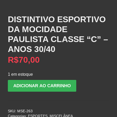
DISTINTIVO ESPORTIVO
DA MOCIDADE
PAULISTA CLASSE “C” –
ANOS 30/40
R$
70,00
1 em estoque
DISTINTIVO
ADICIONAR AO CARRINHO
ESPORTIVO
DA
MOCIDADE
PAULISTA
SKU:
MSE-263
CLASSE
Categorias:
ESPORTES
,
MISCELÂNEA