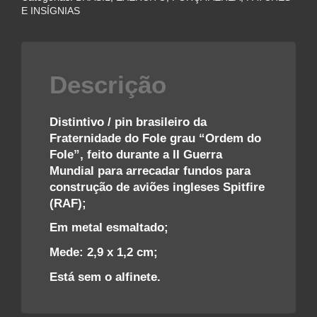
FOLE
E INSÍGNIAS
∙
ORDEM
DO
FOLE
Descrição
–
II
GUERRA
Distintivo / pin brasileiro da
quantidade
Fraternidade do Fole grau “Ordem do
Fole”, feito durante a II Guerra
Mundial para arrecadar fundos para
construção de aviões ingleses Spitfire
(RAF);
Em metal esmaltado;
Mede: 2,9 x 1,2 cm;
Está sem o alfinete.