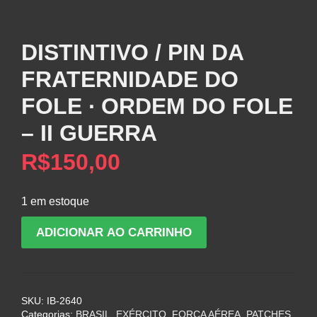
DISTINTIVO / PIN DA
FRATERNIDADE DO
FOLE ∙ ORDEM DO FOLE
– II GUERRA
R$
150,00
1 em estoque
DISTINTIVO
ADICIONAR AO CARRINHO
/
PIN
DA
FRATERNIDADE
SKU:
IB-2640
DO
Categorias:
BRASIL
,
EXÉRCITO
,
FORÇA AÉREA
,
PATCHES