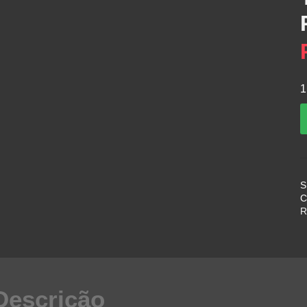
1
/
C
S
C
R
F
–
Descrição