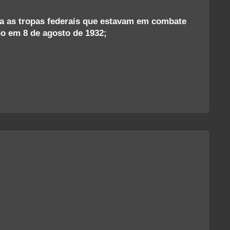
DE
932
a as tropas federais que estavam em combate
uantidade
ido em 8 de agosto de 1932;