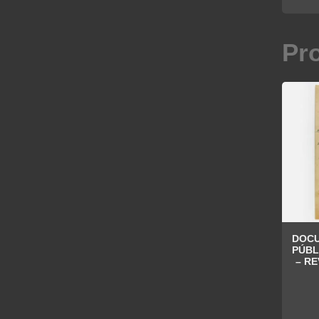
Pr
DOCU
PÚBL
– R