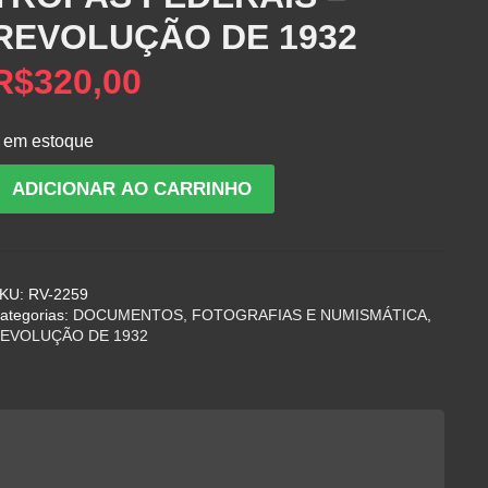
REVOLUÇÃO DE 1932
R$
320,00
 em estoque
DOCUMENTO
ADICIONAR AO CARRINHO
IRCULAR
DO
GENERAL
KU:
RV-2259
GÓES
ategorias:
DOCUMENTOS, FOTOGRAFIAS E NUMISMÁTICA
,
MONTEIRO
EVOLUÇÃO DE 1932
PARA
AS
TROPAS
EDERAIS
REVOLUÇÃO