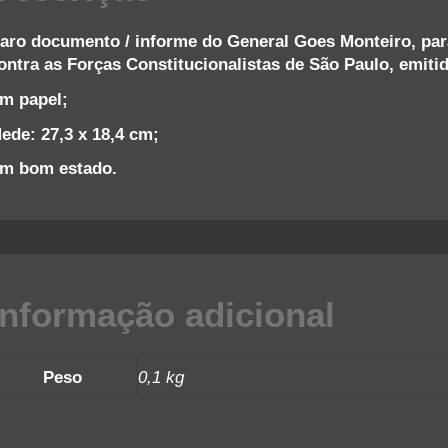
1
aro documento / informe do General Goes Monteiro, par
q
ontra as Forças Constitucionalistas de São Paulo, emit
m papel;
ede: 27,3 x 18,4 cm;
m bom estado.
Informação adicional
Peso
0,1 kg