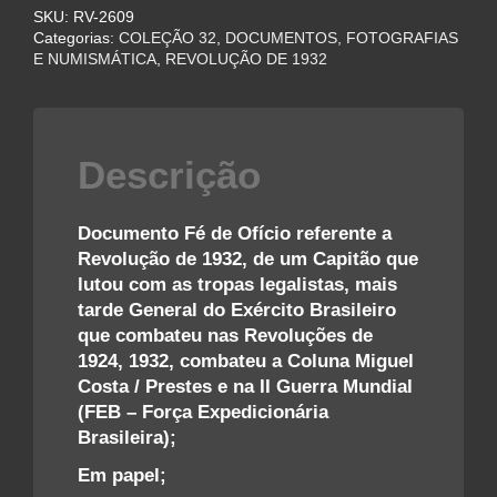
SKU:
RV-2609
UM
Categorias:
COLEÇÃO 32
,
DOCUMENTOS, FOTOGRAFIAS
OFICIAL
E NUMISMÁTICA
,
REVOLUÇÃO DE 1932
DO
EXÉRCITO
BRASILEIRO
NA
Descrição
REVOLUÇÃO
DE
1932
Documento Fé de Ofício referente a
quantidade
Revolução de 1932, de um Capitão que
lutou com as tropas legalistas, mais
tarde General do Exército Brasileiro
que combateu nas Revoluções de
1924, 1932, combateu a Coluna Miguel
Costa / Prestes e na II Guerra Mundial
(FEB – Força Expedicionária
Brasileira);
Em papel;