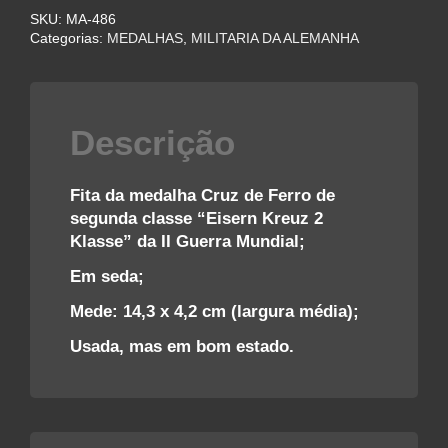
DE
SKU:
MA-486
FERRO
Categorias:
MEDALHAS
,
MILITARIA DA ALEMANHA
DE
2ª
CLASSE
–
Descrição
II
GUERRA
quantidade
Fita da medalha Cruz de Ferro de
segunda classe “Eisern Kreuz 2
Klasse” da II Guerra Mundial;
Em seda;
Mede: 14,3 x 4,2 cm (largura média);
Usada, mas em bom estado.