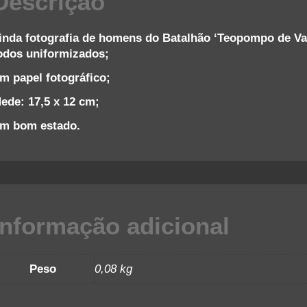
Descrição
1
inda fotografia de homens do Batalhão ‘Teopompo de Vas
q
odos uniformizados;
m papel fotográfico;
ede: 17,5 x 12 cm;
m bom estado.
Informação adicional
Peso
0,08 kg