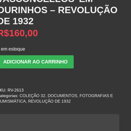
OURINHOS – REVOLUÇÃO
DE 1932
R$
160,00
 em estoque
FOTOGRAFIA
ADICIONAR AO CARRINHO
DE
MEMBROS
DO
BATALHÃO
KU:
RV-2613
'TEOPOMPO
ategorias:
COLEÇÃO 32
,
DOCUMENTOS, FOTOGRAFIAS E
DE
UMISMÁTICA
,
REVOLUÇÃO DE 1932
ASCONCELLOS'
EM
OURINHOS