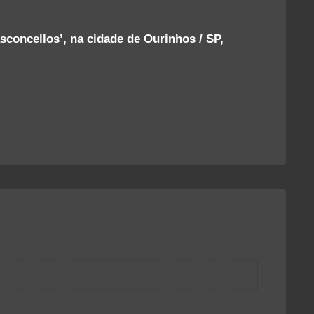
REVOLUÇÃO
DE
932
concellos’, na cidade de Ourinhos / SP,
uantidade