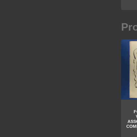
Pr
F
ASS
COM