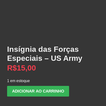
Insígnia das Forças
Especiais – US Army
R$
15,00
1 em estoque
Insígnia
ADICIONAR AO CARRINHO
das
Forças
Especiais