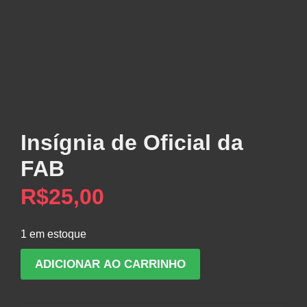
Insígnia de Oficial da
FAB
R$
25,00
1 em estoque
Insígnia
ADICIONAR AO CARRINHO
de
Oficial
da