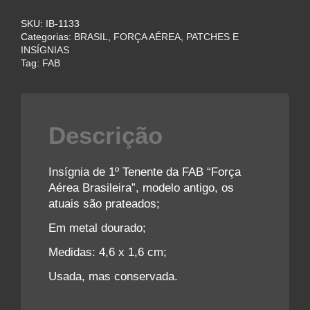
FAB
SKU:
IB-1133
quantidade
Categorias:
BRASIL
,
FORÇA AÉREA
,
PATCHES E
INSÍGNIAS
Tag:
FAB
Descrição
Insígnia de 1º Tenente da FAB “Força
Aérea Brasileira”, modelo antigo, os
atuais são prateados;
Em metal dourado;
Medidas: 4,6 x 1,6 cm;
Usada, mas conservada.