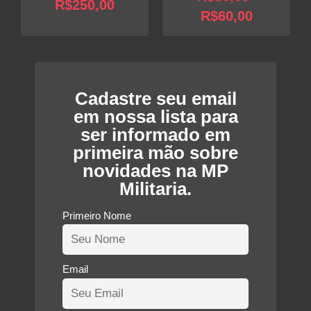
O
preço
R$
250,00
O
preço
R$
60,00
preço
original
preço
original
atual
era:
atual
era:
é:
R$400,00.
é:
R$80,00
R$250,00.
R$60,00.
Cadastre seu email
em nossa lista para
ser informado em
primeira mão sobre
novidades na MP
Militaria.
Primeiro Nome
Email