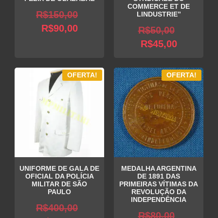
COMMERCE ET DE
O
R$
150,00
LINDUSTRIE”
O
preço
R$
90,00
O
R$
50,00
preço
original
O
preço
R$
45,00
atual
era:
preço
original
é:
R$150,00.
atual
era:
OFERTA!
OFERTA!
R$90,00.
é:
R$50,00
R$45,00.
UNIFORME DE GALA DE
MEDALHA ARGENTINA
OFICIAL DA POLÍCIA
DE 1891 DAS
MILITAR DE SÃO
PRIMEIRAS VÍTIMAS DA
PAULO
REVOLUÇÃO DA
INDEPENDÊNCIA
O
R$
400,00
O
R$
80,00