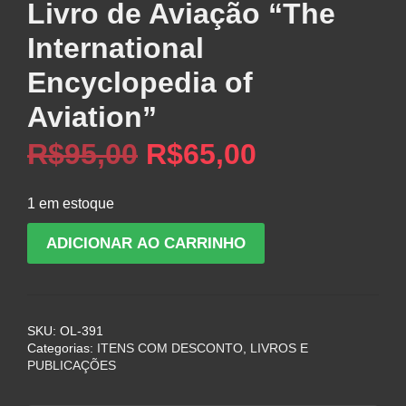
Livro de Aviação “The
International
Encyclopedia of
Aviation”
O
O
R$
95,00
R$
65,00
preço
preço
1 em estoque
original
atual
Livro
ADICIONAR AO CARRINHO
de
era:
é:
Aviação
"The
R$95,00.
R$65,00.
International
SKU:
OL-391
Encyclopedia
Categorias:
ITENS COM DESCONTO
,
LIVROS E
of
PUBLICAÇÕES
Aviation"
quantidade