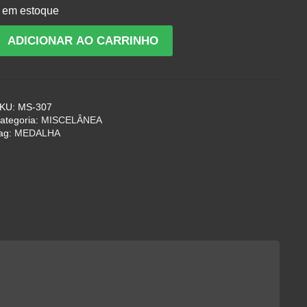
 em estoque
ote
ADICIONAR AO CARRINHO
e
edalhas
ntigas
KU:
MS-307
o
ategoria:
MISCELÂNEA
njo
ag:
MEDALHA
a
uarda
uantidade