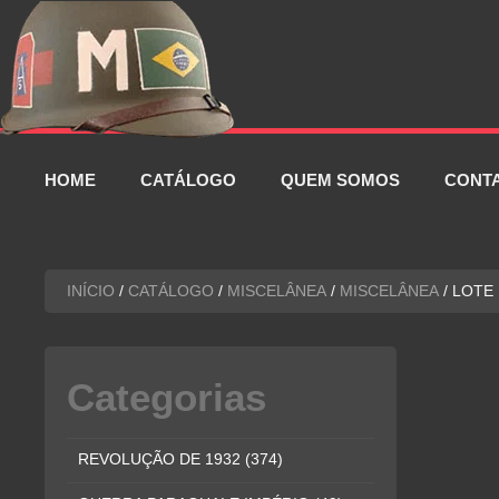
Pular
para
o
conteúdo
HOME
CATÁLOGO
QUEM SOMOS
CONT
INÍCIO
/
CATÁLOGO
/
MISCELÂNEA
/
MISCELÂNEA
/ LOTE
Categorias
REVOLUÇÃO DE 1932
(374)