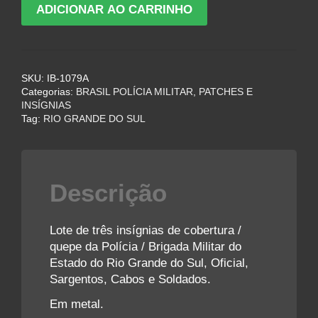
Lote
ADICIONAR AO CARRINHO
de
Insígnias
de
Cobertura
SKU:
IB-1079A
da
Categorias:
BRASIL POLÍCIA MILITAR
,
PATCHES E
Polícia
INSÍGNIAS
-
Tag:
RIO GRANDE DO SUL
Brigada
Militar
do
Rio
Descrição
Grande
do
Sul
Lote de três insígnias de cobertura /
quantidade
quepe da Polícia / Brigada Militar do
Estado do Rio Grande do Sul, Oficial,
Sargentos, Cabos e Soldados.
Em metal.