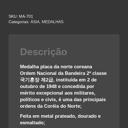
DO
NORTE
SKU:
MA-701
ORDEM
Categorias:
ÁSIA
,
MEDALHAS
NACIONAL
DA
BANDEIRA
2ª
Descrição
CLASSE
quantidade
Medalha placa da norte coreana
Ordem Nacional da Bandeira 2ª classe
국기훈장
제2
급, instituída em 2 de
outubro de 1948 e concedida por
mérito excepcional aos militares,
políticos e civis, é uma das principais
ordens da Coréia do Norte;
Feita em metal prateado, dourado e
esmaltado;