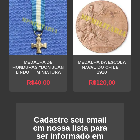
é:
R$100,00.
é:
R$50,00
R$75,00.
R$45,00.
MEDALHA DE
MEDALHA DA ESCOLA
HONDURAS “DON JUAN
NAVAL DO CHILE –
LINDO” – MINIATURA
1910
R$
40,00
R$
120,00
Cadastre seu email
em nossa lista para
ser informado em