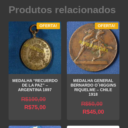
Produtos relacionados
OFERTA!
OFERTA!
MEDALHA “RECUERDO
MEDALHA GENERAL
DE LA PAZ” –
BERNARDO O´HIGGINS
ARGENTINA 1897
RIQUELME – CHILE
1918
O
R$
100,00
O
R$
50,00
O
preço
R$
75,00
O
preço
R$
45,00
preço
original
preço
original
atual
era:
atual
era: