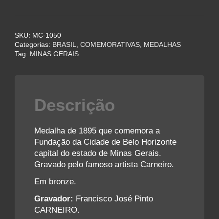
Fundação
da
Cidade
SKU:
MC-1050
de
Categorias:
BRASIL
,
COMEMORATIVAS
,
MEDALHAS
Belo
Tag:
MINAS GERAIS
Horizonte
-
1895
quantidade
Descrição
Medalha de 1895 que comemora a
Fundação da Cidade de Belo Horizonte
capital do estado de Minas Gerais.
Gravado pelo famoso artista Carneiro.
Em bronze.
Gravador:
Francisco José Pinto
CARNEIRO.