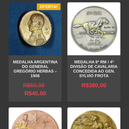
OFERTA!
MEDALHA ARGENTINA
MEDALHA 9ª RM / 4ª
DO GENERAL
DIVISÃO DE CAVALARIA
GREGÓRIO HERBAS –
CONCEDIDA AO GEN.
1906
SYLVIO FROTA
O
R$
50,00
R$
380,00
O
preço
R$
45,00
preço
original
atual
era:
é:
R$50,00.
R$45,00.