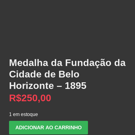
Medalha da Fundação da
Cidade de Belo
Horizonte – 1895
R$
250,00
1 em estoque
Medalha
ADICIONAR AO CARRINHO
da