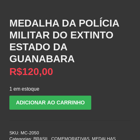
MEDALHA DA POLÍCIA
MILITAR DO EXTINTO
ESTADO DA
GUANABARA
R$
120,00
1 em estoque
MEDALHA
ADICIONAR AO CARRINHO
DA
POLÍCIA
MILITAR
DO
SKU:
MC-2050
EXTINTO
Categorias:
BRASIL
,
COMEMORATIVAS
,
MEDALHAS