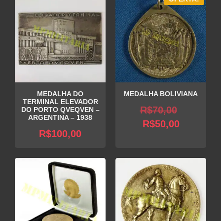
MEDALHA DO
MEDALHA BOLIVIANA
TERMINAL ELEVADOR
O
R$
70,00
DO PORTO QVEQVEN –
ARGENTINA – 1938
O
preço
R$
50,00
R$
100,00
preço
original
atual
era:
é:
R$70,00
R$50,00.