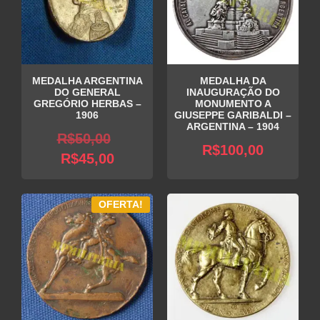
MEDALHA ARGENTINA
MEDALHA DA
DO GENERAL
INAUGURAÇÃO DO
GREGÓRIO HERBAS –
MONUMENTO A
1906
GIUSEPPE GARIBALDI –
ARGENTINA – 1904
O
R$
50,00
R$
100,00
O
preço
R$
45,00
preço
original
atual
era:
OFERTA!
é:
R$50,00.
R$45,00.