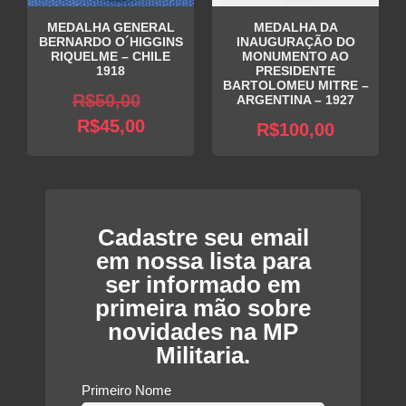
MEDALHA GENERAL
MEDALHA DA
BERNARDO O´HIGGINS
INAUGURAÇÃO DO
RIQUELME – CHILE
MONUMENTO AO
1918
PRESIDENTE
BARTOLOMEU MITRE –
O
R$
50,00
ARGENTINA – 1927
O
preço
R$
45,00
R$
100,00
preço
original
atual
era:
é:
R$50,00.
R$45,00.
Cadastre seu email
em nossa lista para
ser informado em
primeira mão sobre
novidades na MP
Militaria.
Primeiro Nome