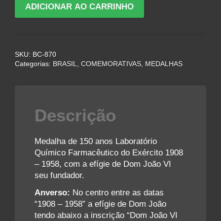
Medalha
ADICIONAR AO CARRINHO
de
150
anos
Laboratório
SKU:
BC-870
Químico
Categorias:
BRASIL
,
COMEMORATIVAS
,
MEDALHAS
Farmacêutico
do
Exército
-
Descrição
1958
quantidade
Medalha de 150 anos Laboratório
Químico Farmacêutico do Exército 1908
– 1958, com a efígie de Dom João VI
seu fundador.
Anverso:
No centro entre as datas
“1908 – 1958” a efígie de Dom João
tendo abaixo a inscrição “Dom João VI