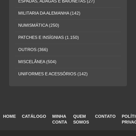
ESPADAS, ADAGAS E BAIONETAS
(27)
MILITARIA DA ALEMANHA
(142)
NUMISMÁTICA
(250)
PATCHES E INSÍGNIAS
(1.150)
OUTROS
(366)
MISCELÂNEA
(504)
UNIFORMES E ACESSÓRIOS
(142)
HOME
CATÁLOGO
MINHA
QUEM
CONTATO
POLÍT
CONTA
SOMOS
PRIVA