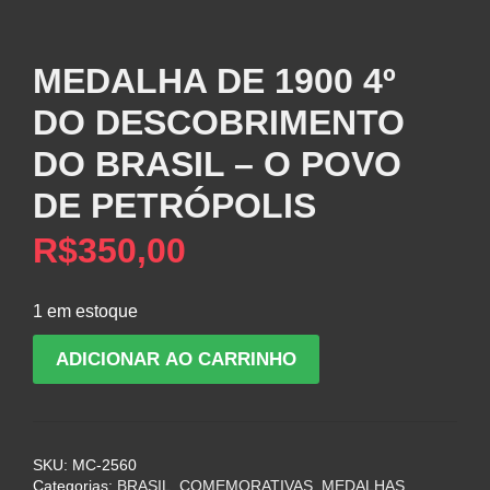
MEDALHA DE 1900 4º
DO DESCOBRIMENTO
DO BRASIL – O POVO
DE PETRÓPOLIS
R$
350,00
1 em estoque
MEDALHA
ADICIONAR AO CARRINHO
DE
1900
4º
DO
SKU:
MC-2560
DESCOBRIMENTO
Categorias:
BRASIL
,
COMEMORATIVAS
,
MEDALHAS