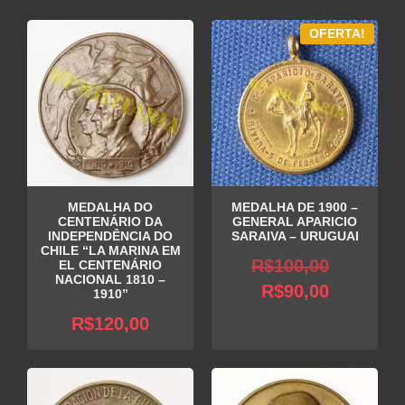
OFERTA!
MEDALHA DO
MEDALHA DE 1900 –
CENTENÁRIO DA
GENERAL APARICIO
INDEPENDÊNCIA DO
SARAIVA – URUGUAI
CHILE “LA MARINA EM
O
R$
100,00
EL CENTENÁRIO
NACIONAL 1810 –
O
preço
R$
90,00
1910”
preço
original
R$
120,00
atual
era:
é:
R$100,0
R$90,00.