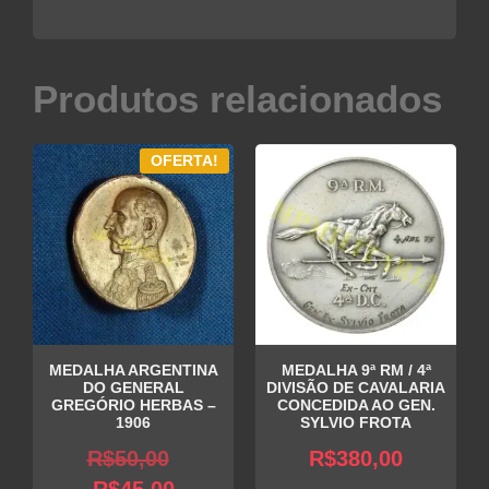
Produtos relacionados
OFERTA!
MEDALHA ARGENTINA
MEDALHA 9ª RM / 4ª
DO GENERAL
DIVISÃO DE CAVALARIA
GREGÓRIO HERBAS –
CONCEDIDA AO GEN.
1906
SYLVIO FROTA
O
R$
50,00
R$
380,00
O
preço
R$
45,00