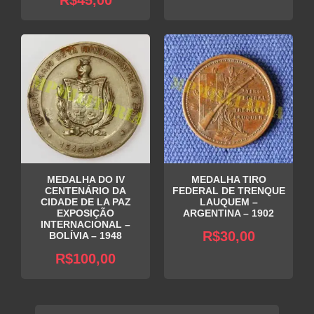
preço
original
atual
era:
é:
R$50,00.
R$45,00.
MEDALHA DO IV
MEDALHA TIRO
CENTENÁRIO DA
FEDERAL DE TRENQUE
CIDADE DE LA PAZ
LAUQUEM –
EXPOSIÇÃO
ARGENTINA – 1902
INTERNACIONAL –
R$
30,00
BOLÍVIA – 1948
R$
100,00