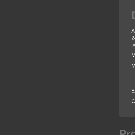
A
2
p
M
M
E
C
Pr