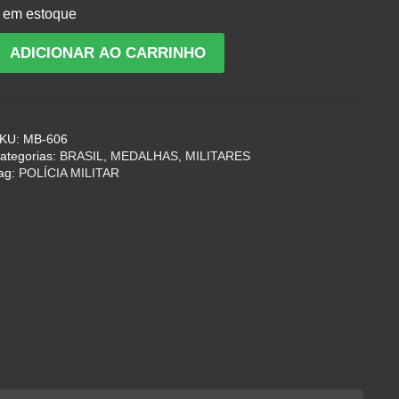
 em estoque
edalha
ADICIONAR AO CARRINHO
e
rata
ons
KU:
MB-606
erviços
ategorias:
BRASIL
,
MEDALHAS
,
MILITARES
a
ag:
POLÍCIA MILITAR
PMDF
uantidade