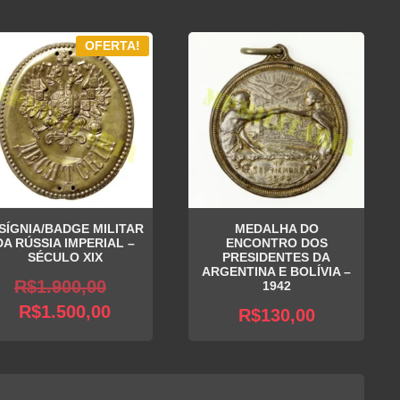
OFERTA!
NSÍGNIA/BADGE MILITAR
MEDALHA DO
DA RÚSSIA IMPERIAL –
ENCONTRO DOS
SÉCULO XIX
PRESIDENTES DA
ARGENTINA E BOLÍVIA –
O
R$
1.900,00
1942
O
preço
R$
1.500,00
R$
130,00
preço
original
atual
era:
é:
R$1.900,00.