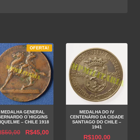
OFERTA!
MEDALHA GENERAL
MEDALHA DO IV
BERNARDO O´HIGGINS
CENTENÁRIO DA CIDADE
IQUELME – CHILE 1918
SANTIAGO DO CHILE –
1941
O
O
R$
50,00
R$
45,00
R$
100,00