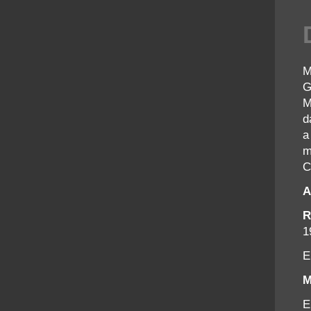
M
G
M
d
a
m
C
A
R
1
E
M
E