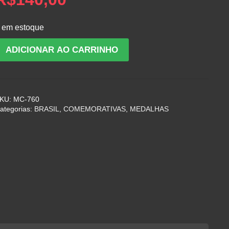
 em estoque
edalha
ADICIONAR AO CARRINHO
e
rata
o
º
KU:
MC-760
entenário
ategorias:
BRASIL
,
COMEMORATIVAS
,
MEDALHAS
o
ascimento
e
auro
üller
964
uantidade