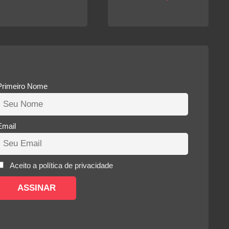
preço
preço
original
atual
era:
é:
R$50,00.
R$45,00.
Primeiro Nome
Email
Aceito a política de privacidade