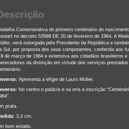
Descrição
edalha Comemorativa do primeiro centenário do nascimento 
oulart no decreto 53568 DE 20 de fevereiro de 1964. A Me
üller, será outorgada pelo Presidente da República e tamb
a Sul, por proposta dos seus componentes, conferida aos fu
 8 de março de 1964 e extensiva aos cidadãos brasileiros e
erecedores da distinção em virtude dos serviços prestados 
entenário.
nverso:
Apresenta a efígie de Lauro Müller.
everso:
No centro o palácio e na orla a inscrição “Centená
964”.
m prata.
edida:
3,3 cm.
m bom estado.