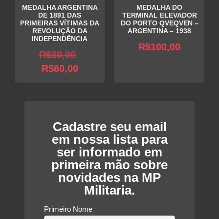
MEDALHA ARGENTINA
MEDALHA DO
DE 1891 DAS
TERMINAL ELEVADOR
PRIMEIRAS VÍTIMAS DA
DO PORTO QVEQVEN –
REVOLUÇÃO DA
ARGENTINA – 1938
INDEPENDÊNCIA
R$
100,00
O
R$
80,00
O
preço
R$
60,00
preço
original
atual
era:
é:
R$80,00.
R$60,00.
Cadastre seu email
em nossa lista para
ser informado em
primeira mão sobre
novidades na MP
Militaria.
Primeiro Nome