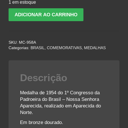
1 em estoque
Medalha
ADICIONAR AO CARRINHO
do
1º
Congresso
da
SKU:
MC-958A
Padroeira
Categorias:
BRASIL
,
COMEMORATIVAS
,
MEDALHAS
do
Brasil
-
Nossa
Descrição
Senhora
Aparecida
-
Medalha de 1954 do 1º Congresso da
1954
Padroeira do Brasil – Nossa Senhora
quantidade
Aparecida, realizado em Aparecida do
Norte.
Em bronze dourado.