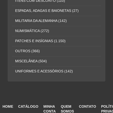
ITENS COM DESCONTO
(110)
ESPADAS, ADAGAS E BAIONETAS
(27)
MILITARIA DA ALEMANHA
(142)
NUMISMÁTICA
(272)
PATCHES E INSÍGNIAS
(1.150)
OUTROS
(366)
MISCELÂNEA
(504)
UNIFORMES E ACESSÓRIOS
(142)
HOME
CATÁLOGO
MINHA
QUEM
CONTATO
POLÍT
CONTA
SOMOS
PRIVA