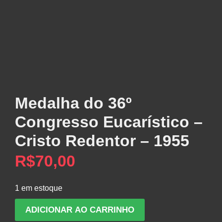
Medalha do 36º
Congresso Eucarístico –
Cristo Redentor – 1955
R$
70,00
1 em estoque
Medalha
ADICIONAR AO CARRINHO
do