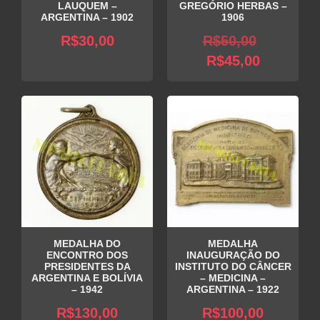
LAUQUEM –
GREGÓRIO HERBAS –
ARGENTINA – 1902
1906
O
R$
30,00
R$
50,00
O
preço
R$
45,00
preço
original
atual
era:
é:
R$50,00
R$45,00.
MEDALHA DO
MEDALHA
ENCONTRO DOS
INAUGURAÇÃO DO
PRESIDENTES DA
INSTITUTO DO CÂNCER
ARGENTINA E BOLÍVIA
– MEDICINA –
– 1942
ARGENTINA – 1922
R$
130,00
R$
100,00