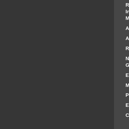
R
I
M
A
A
R
N
G
E
M
P
E
C