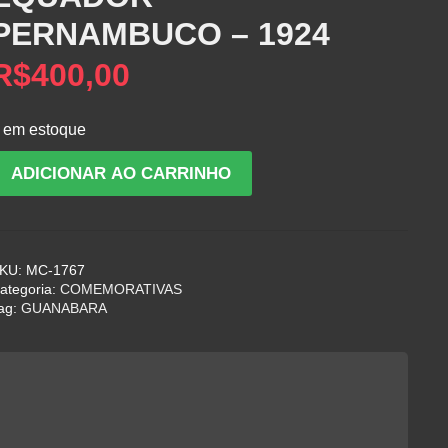
PERNAMBUCO – 1924
R$
400,00
 em estoque
MEDALHA
ADICIONAR AO CARRINHO
DO
CENTENÁRIO
DA
CONFEDERAÇÃO
KU:
MC-1767
DO
ategoria:
COMEMORATIVAS
EQUADOR
ag:
GUANABARA
PERNAMBUCO
924
uantidade