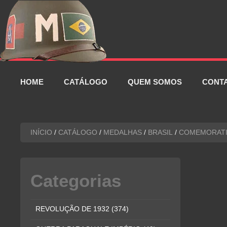
Pular
para
o
conteúdo
HOME
CATÁLOGO
QUEM SOMOS
CONT
INÍCIO
/
CATÁLOGO
/
MEDALHAS
/
BRASIL
/
COMEMORATI
Categorias
REVOLUÇÃO DE 1932
(374)