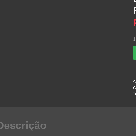
1
S
C
T
∙
–
1
Descrição
q